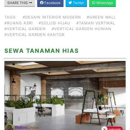
SHARE THIS
Facebook
Twitter
WhatsApp
TAGS:
#DESAIN INTERIOR MODERN
#GREEN WALL
#RUANG ASRI
#SOLUSI HIJAU
#TAMAN VERTIKAL
#VERTICAL GARDEN
#VERTICAL GARDEN HUNIAN
#VERTICAL GARDEN KANTOR
SEWA TANAMAN HIAS