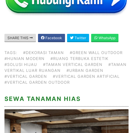
SHARE THIS
Facebook
Twitter
WhatsApp
TAGS:
#DEKORASI TAMAN
#GREEN WALL OUTDOOR
#HUNIAN MODERN
#RUANG TERBUKA ESTETIK
#SOLUSI HIJAU
#TAMAN VERTICAL GARDEN
#TAMAN
VERTIKAL LUAR RUANGAN
#URBAN GARDEN
#VERTICAL GARDEN
#VERTICAL GARDEN ARTIFICIAL
#VERTICAL GARDEN OUTDOOR
SEWA TANAMAN HIAS