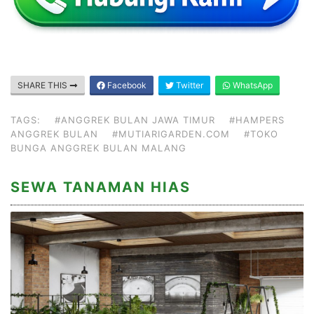
SHARE THIS
Facebook
Twitter
WhatsApp
TAGS:
#ANGGREK BULAN JAWA TIMUR
#HAMPERS
ANGGREK BULAN
#MUTIARIGARDEN.COM
#TOKO
BUNGA ANGGREK BULAN MALANG
SEWA TANAMAN HIAS