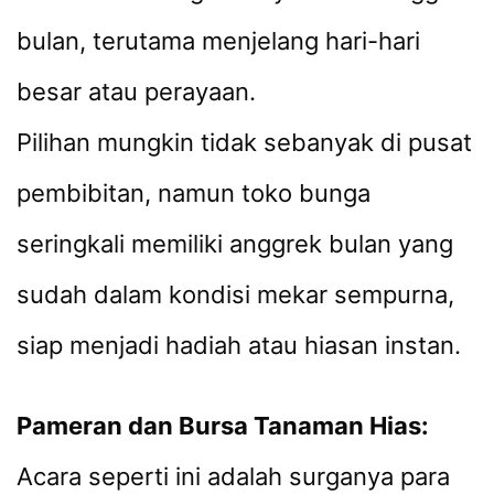
bulan, terutama menjelang hari-hari
besar atau perayaan.
Pilihan mungkin tidak sebanyak di pusat
pembibitan, namun toko bunga
seringkali memiliki anggrek bulan yang
sudah dalam kondisi mekar sempurna,
siap menjadi hadiah atau hiasan instan.
Pameran dan Bursa Tanaman Hias:
Acara seperti ini adalah surganya para