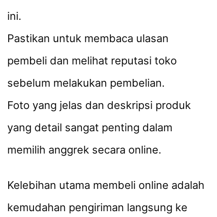
ini.
Pastikan untuk membaca ulasan
pembeli dan melihat reputasi toko
sebelum melakukan pembelian.
Foto yang jelas dan deskripsi produk
yang detail sangat penting dalam
memilih anggrek secara online.
Kelebihan utama membeli online adalah
kemudahan pengiriman langsung ke