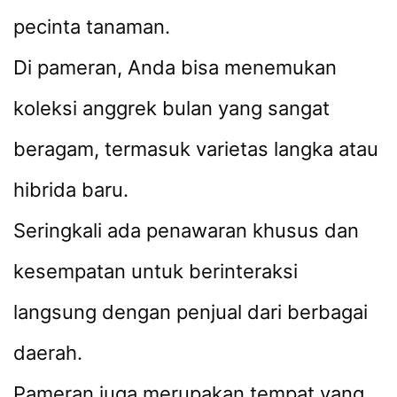
pecinta tanaman.
Di pameran, Anda bisa menemukan
koleksi anggrek bulan yang sangat
beragam, termasuk varietas langka atau
hibrida baru.
Seringkali ada penawaran khusus dan
kesempatan untuk berinteraksi
langsung dengan penjual dari berbagai
daerah.
Pameran juga merupakan tempat yang