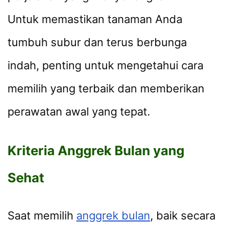
Untuk memastikan tanaman Anda
tumbuh subur dan terus berbunga
indah, penting untuk mengetahui cara
memilih yang terbaik dan memberikan
perawatan awal yang tepat.
Kriteria Anggrek Bulan yang
Sehat
Saat memilih
anggrek bulan
, baik secara