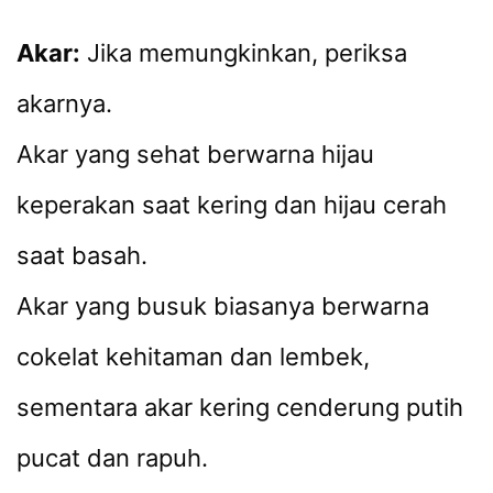
Akar:
Jika memungkinkan, periksa
akarnya.
Akar yang sehat berwarna hijau
keperakan saat kering dan hijau cerah
saat basah.
Akar yang busuk biasanya berwarna
cokelat kehitaman dan lembek,
sementara akar kering cenderung putih
pucat dan rapuh.