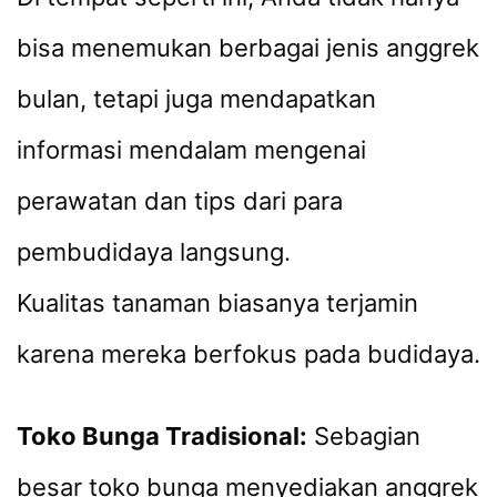
bisa menemukan berbagai jenis anggrek
bulan, tetapi juga mendapatkan
informasi mendalam mengenai
perawatan dan tips dari para
pembudidaya langsung.
Kualitas tanaman biasanya terjamin
karena mereka berfokus pada budidaya.
Toko Bunga Tradisional:
Sebagian
besar toko bunga menyediakan anggrek