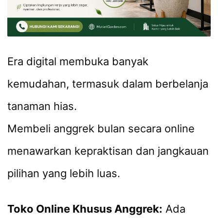
Era digital membuka banyak
kemudahan, termasuk dalam berbelanja
tanaman hias.
Membeli anggrek bulan secara online
menawarkan kepraktisan dan jangkauan
pilihan yang lebih luas.
Toko Online Khusus Anggrek:
Ada