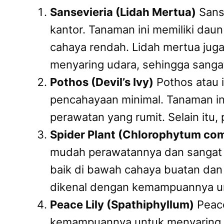
Sansevieria (Lidah Mertua)
Sanse
kantor. Tanaman ini memiliki dau
cahaya rendah. Lidah mertua jug
menyaring udara, sehingga sangat
Pothos (Devil’s Ivy)
Pothos atau 
pencahayaan minimal. Tanaman in
perawatan yang rumit. Selain itu
Spider Plant (Chlorophytum c
mudah perawatannya dan sangat 
baik di bawah cahaya buatan dan 
dikenal dengan kemampuannya un
Peace Lily (Spathiphyllum)
Peace
kemampuannya untuk menyaring u