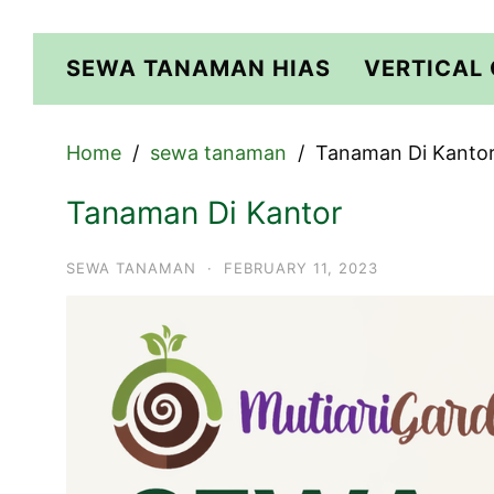
Skip
to
SEWA TANAMAN HIAS
VERTICAL
content
Home
sewa tanaman
Tanaman Di Kanto
Tanaman Di Kantor
SEWA TANAMAN
·
FEBRUARY 11, 2023