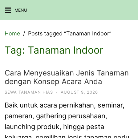
Skip
MENU
to
content
Home
Posts tagged “Tanaman Indoor”
Tag:
Tanaman Indoor
Cara Menyesuaikan Jenis Tanaman
dengan Konsep Acara Anda
SEWA TANAMAN HIAS
·
AUGUST 9, 2026
Baik untuk acara pernikahan, seminar,
pameran, gathering perusahaan,
launching produk, hingga pesta
keluarga, pemilihan jenis tanaman perlu