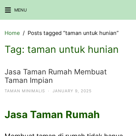
Skip
MENU
to
content
Home
Posts tagged “taman untuk hunian”
Tag:
taman untuk hunian
Jasa Taman Rumah Membuat
Taman Impian
TAMAN MINIMALIS
·
JANUARY 9, 2025
Jasa Taman Rumah
Membuat taman di rumah tidak hanya