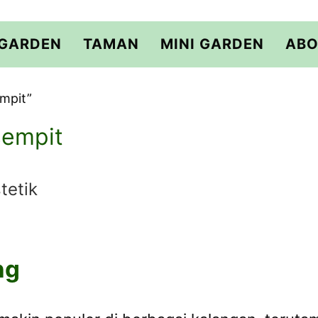
 GARDEN
TAMAN
MINI GARDEN
ABO
empit”
sempit
tetik
ng