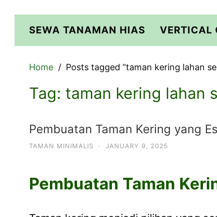
Skip
to
SEWA TANAMAN HIAS
VERTICAL
content
Home
Posts tagged “taman kering lahan s
Tag:
taman kering lahan 
Pembuatan Taman Kering yang Es
TAMAN MINIMALIS
·
JANUARY 9, 2025
Pembuatan Taman Keri