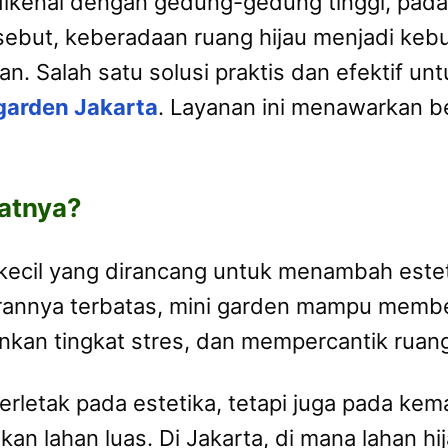
, dikenal dengan gedung-gedung tinggi, pad
ersebut, keberadaan ruang hijau menjadi ke
. Salah satu solusi praktis dan efektif un
garden Jakarta
. Layanan ini menawarkan b
aatnya?
kecil yang dirancang untuk menambah este
urannya terbatas, mini garden mampu membe
nkan tingkat stres, dan mempercantik ruan
terletak pada estetika, tetapi juga pada 
lahan luas. Di Jakarta, di mana lahan hija