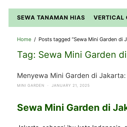
Skip
to
SEWA TANAMAN HIAS
VERTICAL
content
Home
Posts tagged “Sewa Mini Garden di J
Tag:
Sewa Mini Garden di
Menyewa Mini Garden di Jakarta: 
MINI GARDEN
·
JANUARY 21, 2025
Sewa Mini Garden di Ja