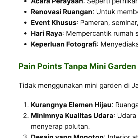
Acara Perayaan
: Seperti pernika
Renovasi Ruangan
: Untuk membe
Event Khusus
: Pameran, seminar
Hari Raya
: Mempercantik rumah sa
Keperluan Fotografi
: Menyediaka
Pain Points Tanpa Mini Garden
Tidak menggunakan mini garden di J
Kurangnya Elemen Hijau
: Ruang
Minimnya Kualitas Udara
: Udara
menyerap polutan.
Desain yang Monoton
: Interior