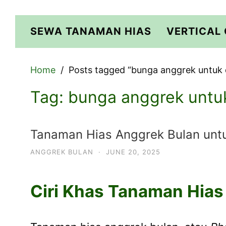
Skip
to
SEWA TANAMAN HIAS
VERTICAL
content
Home
Posts tagged “bunga anggrek untuk 
Tag:
bunga anggrek untu
Tanaman Hias Anggrek Bulan unt
ANGGREK BULAN
·
JUNE 20, 2025
Ciri Khas Tanaman Hia