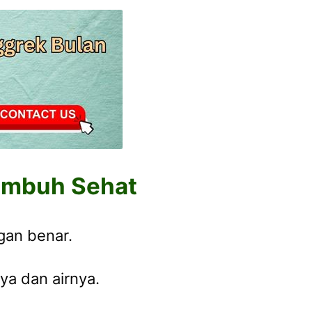
umbuh Sehat
gan benar.
a dan airnya.