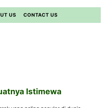
UT US
CONTACT US
uatnya Istimewa