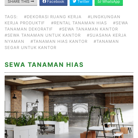
SHARE THIS
Facebook
Twitter
WhatsApp
TAGS:
#DEKORASI RUANG KERJA
#LINGKUNGAN
KERJA PRODUKTIF
#RENTAL TANAMAN HIAS
#SEWA
TANAMAN DEKORATIF
#SEWA TANAMAN KANTOR
#SEWA TANAMAN UNTUK KANTOR
#SUASANA KERJA
NYAMAN
#TANAMAN HIAS KANTOR
#TANAMAN
SEGAR UNTUK KANTOR
SEWA TANAMAN HIAS