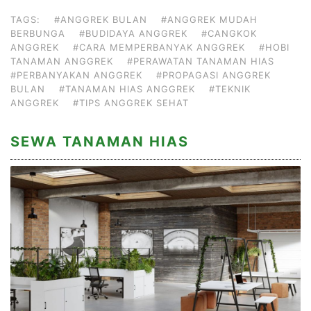
TAGS:
#ANGGREK BULAN
#ANGGREK MUDAH
BERBUNGA
#BUDIDAYA ANGGREK
#CANGKOK
ANGGREK
#CARA MEMPERBANYAK ANGGREK
#HOBI
TANAMAN ANGGREK
#PERAWATAN TANAMAN HIAS
#PERBANYAKAN ANGGREK
#PROPAGASI ANGGREK
BULAN
#TANAMAN HIAS ANGGREK
#TEKNIK
ANGGREK
#TIPS ANGGREK SEHAT
SEWA TANAMAN HIAS