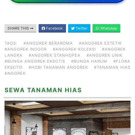
SHARE THIS
Facebook
Twitter
WhatsApp
TAGS:
#ANGGREK BERAROMA
#ANGGREK ESTETIK
#ANGGREK INDOOR
#ANGGREK KOLEKSI
#ANGGREK
LANGKA
#ANGGREK STANHOPEA
#ANGGREK UNIK
#BUNGA ANGGREK EKSOTIS
#BUNGA HARUM
#FLORA
EKSOTIS
#HOBI TANAMAN ANGGREK
#TANAMAN HIAS
ANGGREK
SEWA TANAMAN HIAS