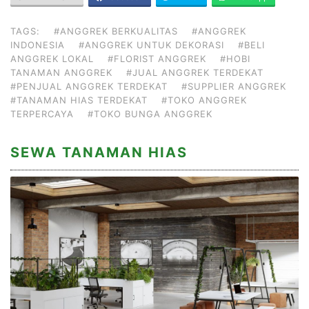
TAGS:
#ANGGREK BERKUALITAS
#ANGGREK
INDONESIA
#ANGGREK UNTUK DEKORASI
#BELI
ANGGREK LOKAL
#FLORIST ANGGREK
#HOBI
TANAMAN ANGGREK
#JUAL ANGGREK TERDEKAT
#PENJUAL ANGGREK TERDEKAT
#SUPPLIER ANGGREK
#TANAMAN HIAS TERDEKAT
#TOKO ANGGREK
TERPERCAYA
#TOKO BUNGA ANGGREK
SEWA TANAMAN HIAS