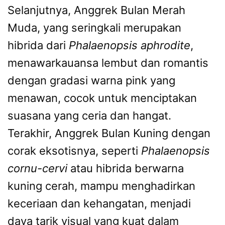
Selanjutnya, Anggrek Bulan Merah
Muda, yang seringkali merupakan
hibrida dari
Phalaenopsis aphrodite
,
menawarkauansa lembut dan romantis
dengan gradasi warna pink yang
menawan, cocok untuk menciptakan
suasana yang ceria dan hangat.
Terakhir, Anggrek Bulan Kuning dengan
corak eksotisnya, seperti
Phalaenopsis
cornu-cervi
atau hibrida berwarna
kuning cerah, mampu menghadirkan
keceriaan dan kehangatan, menjadi
daya tarik visual yang kuat dalam