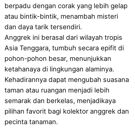
berpadu dengan corak yang lebih gelap
atau bintik-bintik, menambah misteri
dan daya tarik tersendiri.
Anggrek ini berasal dari wilayah tropis
Asia Tenggara, tumbuh secara epifit di
pohon-pohon besar, menunjukkan
ketahanaya di lingkungan alaminya.
Kehadirannya dapat mengubah suasana
taman atau ruangan menjadi lebih
semarak dan berkelas, menjadikaya
pilihan favorit bagi kolektor anggrek dan
pecinta tanaman.