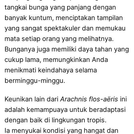
tangkai bunga yang panjang dengan
banyak kuntum, menciptakan tampilan
yang sangat spektakuler dan memukau
mata setiap orang yang melihatnya.
Bunganya juga memiliki daya tahan yang
cukup lama, memungkinkan Anda
menikmati keindahaya selama
berminggu-minggu.
Keunikan lain dari
Arachnis flos-aëris
ini
adalah kemampuaya untuk beradaptasi
dengan baik di lingkungan tropis.
Ia menyukai kondisi yang hangat dan