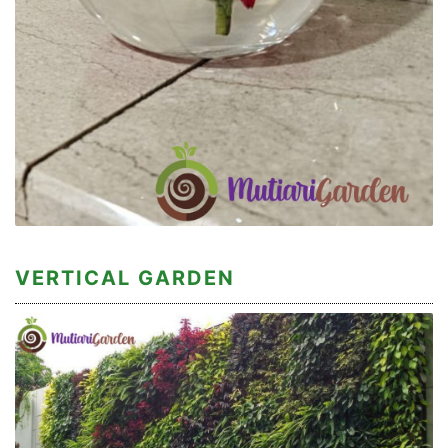
VERTICAL GARDEN