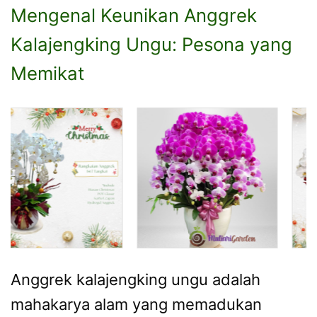
Mengenal Keunikan Anggrek
Kalajengking Ungu: Pesona yang
Memikat
Anggrek kalajengking ungu adalah
mahakarya alam yang memadukan