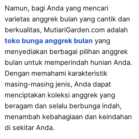
Namun, bagi Anda yang mencari
varietas anggrek bulan yang cantik dan
berkualitas, MutiariGarden.com adalah
toko bunga anggrek bulan
yang
menyediakan berbagai pilihan anggrek
bulan untuk memperindah hunian Anda.
Dengan memahami karakteristik
masing-masing jenis, Anda dapat
menciptakan koleksi anggrek yang
beragam dan selalu berbunga indah,
menambah kebahagiaan dan keindahan
di sekitar Anda.