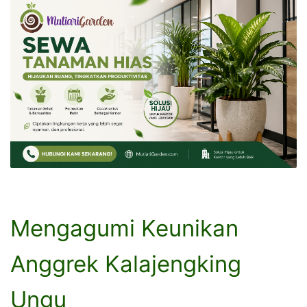
Mengagumi Keunikan
Anggrek Kalajengking
Ungu