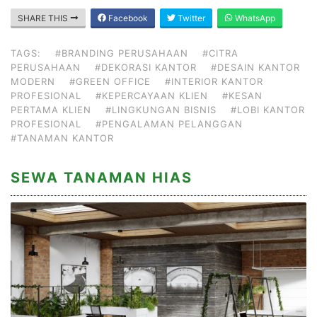
SHARE THIS
Facebook
Twitter
WhatsApp
TAGS:
#BRANDING PERUSAHAAN
#CITRA
PERUSAHAAN
#DEKORASI KANTOR
#DESAIN KANTOR
MODERN
#GREEN OFFICE
#INTERIOR KANTOR
PROFESIONAL
#KEPERCAYAAN KLIEN
#KESAN
PERTAMA KLIEN
#LINGKUNGAN BISNIS
#LOBI KANTOR
PROFESIONAL
#PENGALAMAN PELANGGAN
#TANAMAN KANTOR
SEWA TANAMAN HIAS