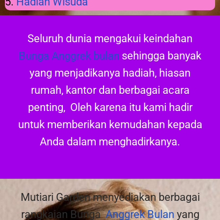
5.
Hadiah Wisuda
Seluruh dunia mengakui keindahan
Bunga Anggrek bulan
sehingga banyak
yang menjadikanya hadiah, hiasan
rumah, kantor dan berbagai acara
penting, Oleh karena itu kami hadir
untuk memberikan kemudahan kepada
Anda dalam menghadirkanya.
Mutiari Garden menyediakan berbagai
rangkaian Bunga
Anggrek Bulan
yang