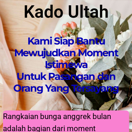
Kado Ultah
Kami Siap Bantu
Mewujudkan Moment
Istimewa
Untuk Pasangan dan
Orang Yang Tersayang
Rangkaian bunga anggrek bulan
adalah bagian dari moment