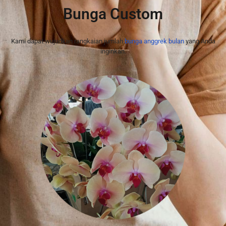
Bunga Custom
Kami dapat wujudkan rangkaian jumlah
bunga anggrek bulan
yang Anda
inginkan.