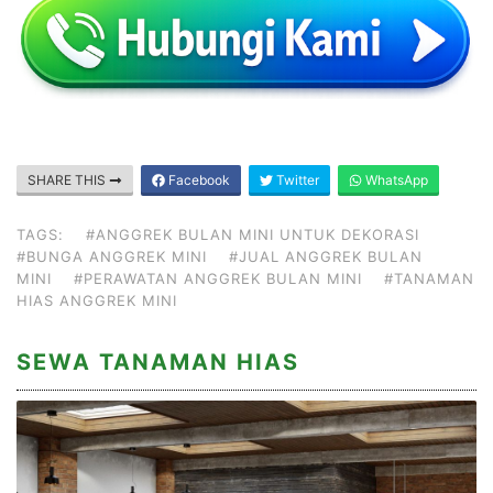
SHARE THIS
Facebook
Twitter
WhatsApp
TAGS:
#ANGGREK BULAN MINI UNTUK DEKORASI
#BUNGA ANGGREK MINI
#JUAL ANGGREK BULAN
MINI
#PERAWATAN ANGGREK BULAN MINI
#TANAMAN
HIAS ANGGREK MINI
SEWA TANAMAN HIAS