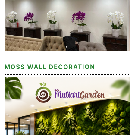
MOSS WALL DECORATION