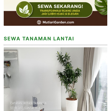
SEWA TANAMAN LANTAI