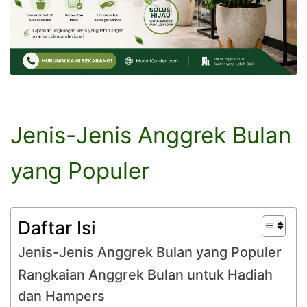
Jenis-Jenis Anggrek Bulan
yang Populer
Daftar Isi
Jenis-Jenis Anggrek Bulan yang Populer
Rangkaian Anggrek Bulan untuk Hadiah
dan Hampers