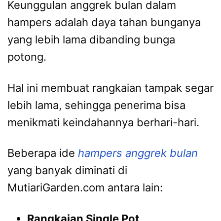
Keunggulan anggrek bulan dalam
hampers adalah daya tahan bunganya
yang lebih lama dibanding bunga
potong.
Hal ini membuat rangkaian tampak segar
lebih lama, sehingga penerima bisa
menikmati keindahannya berhari-hari.
Beberapa ide
hampers anggrek bulan
yang banyak diminati di
MutiariGarden.com antara lain:
Rangkaian Single Pot