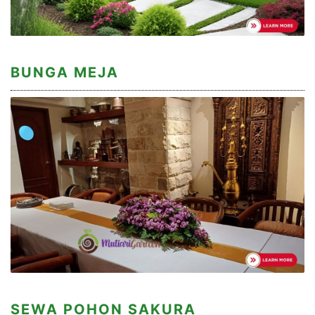
BUNGA MEJA
SEWA POHON SAKURA