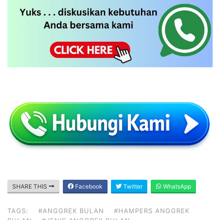
SHARE THIS
Facebook
Twitter
WhatsApp
TAGS:
#ANGGREK BULAN
#HAMPERS ANGGREK