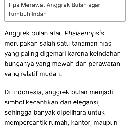
Tips Merawat Anggrek Bulan agar
Tumbuh Indah
Anggrek bulan atau
Phalaenopsis
merupakan salah satu tanaman hias
yang paling digemari karena keindahan
bunganya yang mewah dan perawatan
yang relatif mudah.
Di Indonesia, anggrek bulan menjadi
simbol kecantikan dan elegansi,
sehingga banyak dipelihara untuk
mempercantik rumah, kantor, maupun