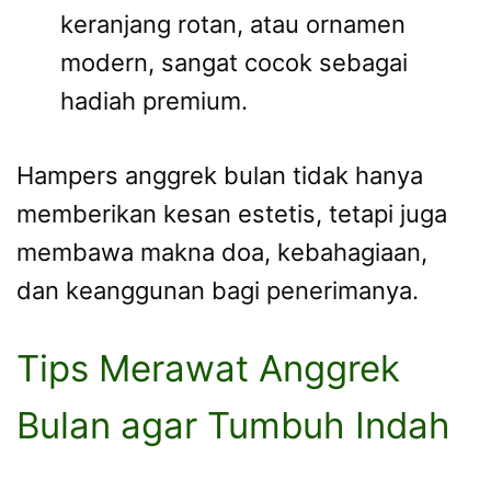
keranjang rotan, atau ornamen
modern, sangat cocok sebagai
hadiah premium.
Hampers anggrek bulan tidak hanya
memberikan kesan estetis, tetapi juga
membawa makna doa, kebahagiaan,
dan keanggunan bagi penerimanya.
Tips Merawat Anggrek
Bulan agar Tumbuh Indah