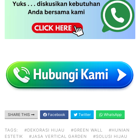
SHARE THIS
Facebook
Twitter
WhatsApp
TAGS:
#DEKORASI HIJAU
#GREEN WALL
#HUNIAN
ESTETIK
#JASA VERTICAL GARDEN
#SOLUSI HIJAU