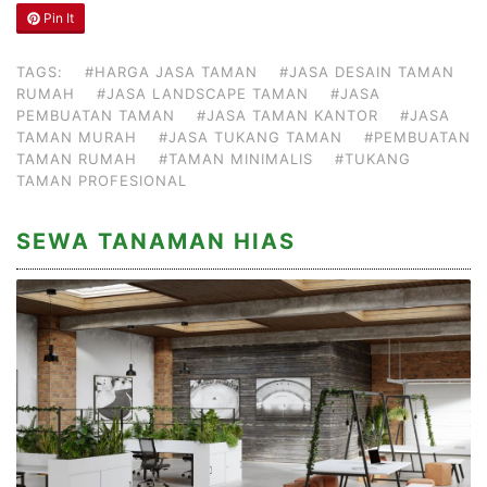
Pin It
TAGS:
#HARGA JASA TAMAN
#JASA DESAIN TAMAN
RUMAH
#JASA LANDSCAPE TAMAN
#JASA
PEMBUATAN TAMAN
#JASA TAMAN KANTOR
#JASA
TAMAN MURAH
#JASA TUKANG TAMAN
#PEMBUATAN
TAMAN RUMAH
#TAMAN MINIMALIS
#TUKANG
TAMAN PROFESIONAL
SEWA TANAMAN HIAS