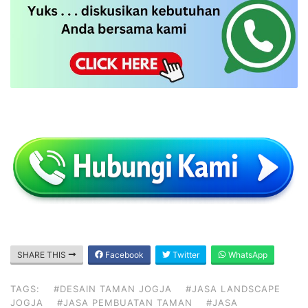
SHARE THIS
Facebook
Twitter
WhatsApp
TAGS:
#DESAIN TAMAN JOGJA
#JASA LANDSCAPE
JOGJA
#JASA PEMBUATAN TAMAN
#JASA