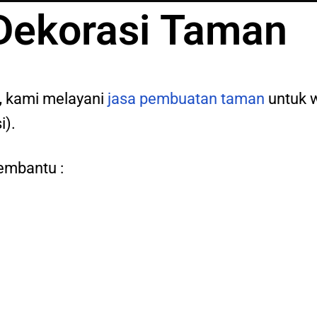
Dekorasi Taman
,
kami melayani
jasa pembuatan taman
untuk 
i).
embantu :