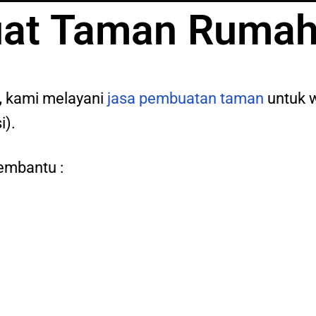
uat Taman Ruma
,
kami melayani
jasa pembuatan taman
untuk 
i).
embantu :