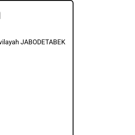
h
wilayah JABODETABEK