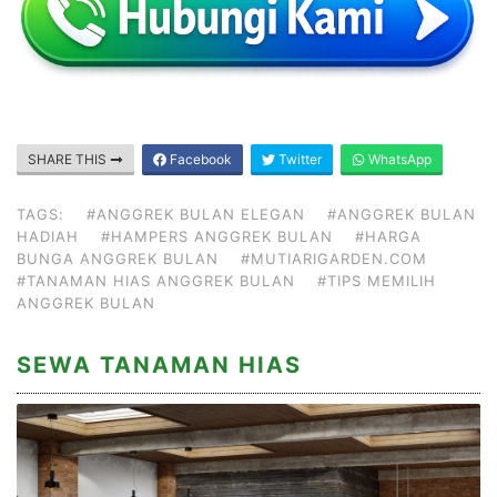
SHARE THIS
Facebook
Twitter
WhatsApp
TAGS:
#ANGGREK BULAN ELEGAN
#ANGGREK BULAN
HADIAH
#HAMPERS ANGGREK BULAN
#HARGA
BUNGA ANGGREK BULAN
#MUTIARIGARDEN.COM
#TANAMAN HIAS ANGGREK BULAN
#TIPS MEMILIH
ANGGREK BULAN
SEWA TANAMAN HIAS