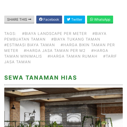
SHARE THIS
Facebook
Twitter
WhatsApp
TAGS:
#BIAYA LANDSCAPE PER METER
#BIAYA
PEMBUATAN TAMAN
#BIAYA TUKANG TAMAN
#ESTIMASI BIAYA TAMAN
#HARGA BIKIN TAMAN PER
METER
#HARGA JASA TAMAN PER M2
#HARGA
TAMAN MINIMALIS
#HARGA TAMAN RUMAH
#TARIF
JASA TAMAN
SEWA TANAMAN HIAS