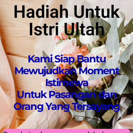
Hadiah Untuk
Istri Ultah
Kami Siap Bantu
Mewujudkan Moment
Istimewa
Untuk Pasangan dan
Orang Yang Tersayang