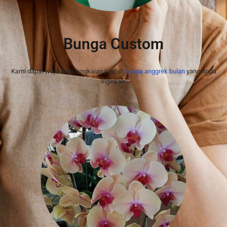
Bunga Custom
Kami dapat wujudkan rangkaian jumlah
bunga anggrek bulan
yang Anda
inginkan.