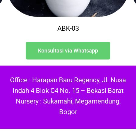
ABK-03
Konsultasi via Whatsapp
Office : Harapan Baru Regency, Jl. Nusa
Indah 4 Blok C4 No. 15 – Bekasi Barat
Nursery : Sukamahi, Megamendung,
Bogor