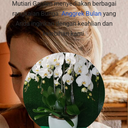
Mutiari Garden menyediakan berbagai
rangkaian Bunga
Anggrek Bulan
yang
Anda inginkan dengan keahlian dan
kelebihan kami.