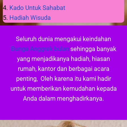
4.
Kado Untuk Sahabat
5.
Hadiah Wisuda
Seluruh dunia mengakui keindahan
Bunga Anggrek bulan
sehingga banyak
yang menjadikanya hadiah, hiasan
rumah, kantor dan berbagai acara
penting, Oleh karena itu kami hadir
untuk memberikan kemudahan kepada
Anda dalam menghadirkanya.