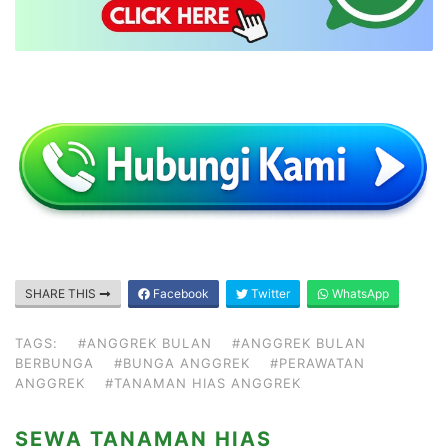
SHARE THIS
Facebook
Twitter
WhatsApp
TAGS:
#ANGGREK BULAN
#ANGGREK BULAN
BERBUNGA
#BUNGA ANGGREK
#PERAWATAN
ANGGREK
#TANAMAN HIAS ANGGREK
SEWA TANAMAN HIAS