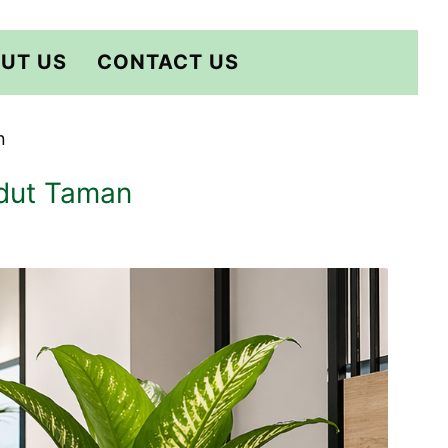
UT US
CONTACT US
n
dut Taman