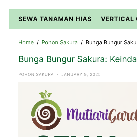
Skip
to
SEWA TANAMAN HIAS
VERTICAL
content
Home
Pohon Sakura
Bunga Bungur Saku
Bunga Bungur Sakura: Keind
POHON SAKURA
·
JANUARY 9, 2025