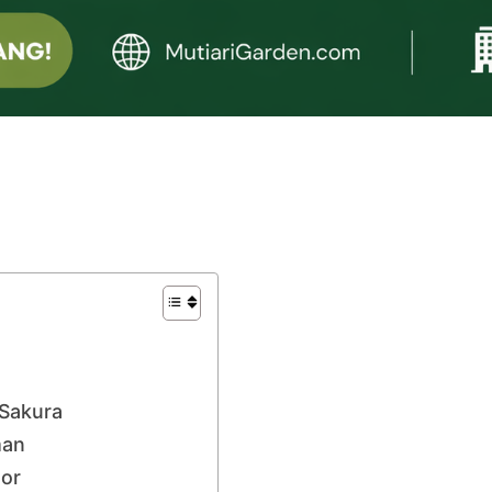
Sakura
man
tor