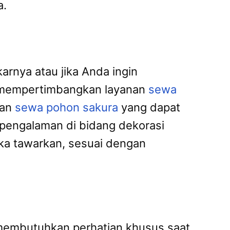
a.
rnya atau jika Anda ingin
a mempertimbangkan layanan
sewa
nan
sewa pohon sakura
yang dapat
engalaman di bidang dekorasi
ka tawarkan, sesuai dengan
membutuhkan perhatian khusus saat