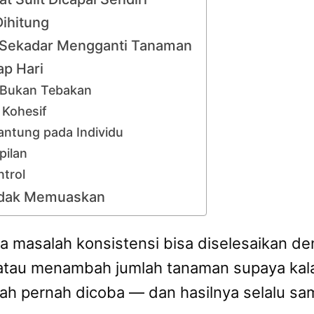
Dihitung
 Sekadar Mengganti Tanaman
ap Hari
, Bukan Tebakan
 Kohesif
antung pada Individu
pilan
trol
Tidak Memuaskan
wa masalah konsistensi bisa diselesaikan 
t, atau menambah jumlah tanaman supaya kal
h pernah dicoba — dan hasilnya selalu sa