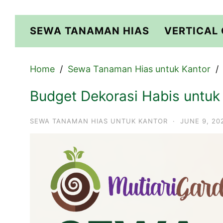
Skip
to
SEWA TANAMAN HIAS
VERTICAL
content
Home
Sewa Tanaman Hias untuk Kantor
Budget Dekorasi Habis untuk
SEWA TANAMAN HIAS UNTUK KANTOR
·
JUNE 9, 20