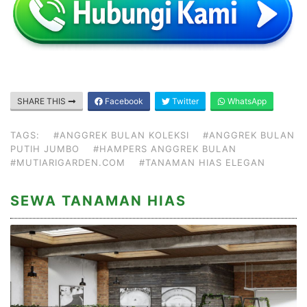
SHARE THIS
Facebook
Twitter
WhatsApp
TAGS:
#ANGGREK BULAN KOLEKSI
#ANGGREK BULAN
PUTIH JUMBO
#HAMPERS ANGGREK BULAN
#MUTIARIGARDEN.COM
#TANAMAN HIAS ELEGAN
SEWA TANAMAN HIAS